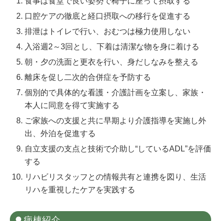
食事は食堂で良い姿勢で椅子に座って摂取する
口腔ケアの徹底と経口摂取への移行を促進する
排泄はトイレで行い、おむつは極力使用しない
入浴週2～3回とし、下着は清潔な物を身に着ける
朝・夕の洗面と更衣を行い、身だしなみを整える
離床を促し二次的合併症を予防する
個別的で具体的な看護・介護計画を立案し、家族・
本人に同意を得て実施する
ご家族への支援と共に早期より介護指導を実施し外
出、外泊を促進する
自立支援の支点と技術で介助し“しているADL”を評価
する
リハビリスタッフとの情報共有と連携を図り、生活
リハを重視したケアを実践する
病棟紹介