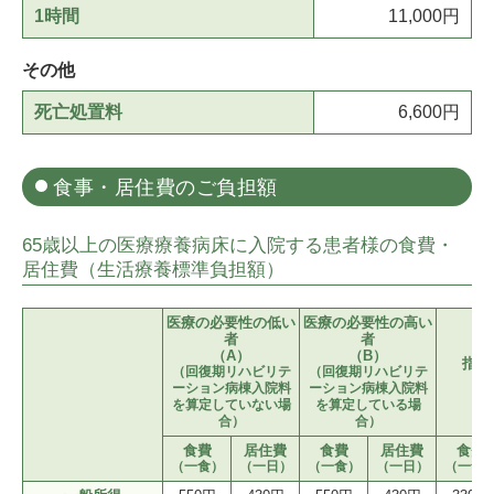
1時間
11,000円
その他
死亡処置料
6,600円
食事・居住費のご負担額
65歳以上の医療療養病床に入院する患者様の食費・
居住費（生活療養標準負担額）
医療の必要性の低い
医療の必要性の高い
者
者
（A）
（B）
指定
（回復期リハビリテ
（回復期リハビリテ
ーション病棟入院料
ーション病棟入院料
を算定していない場
を算定している場
合）
合）
食費
居住費
食費
居住費
食費
（一食）
（一日）
（一食）
（一日）
（一食