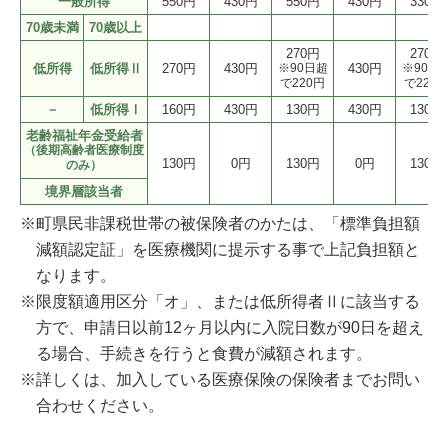
一般所得
550円
430円
550円
430円
330円
70歳未満
70歳以上
270円
270円
低所得
低所得Ⅱ
270円
430円
※90日超
430円
※90日
で220円
で220
－
低所得Ⅰ
160円
430円
130円
430円
130円
老齢福祉年金受給者
（後期高齢者医療制度
130円
0円
130円
0円
130円
のみ）
境界層該当者
町県民非課税世帯の被保険者のかたは、「標準負担額
減額認定証」を医療機関に提示する事で上記負担額と
なります。
限度額適用区分「オ」、または低所得者Ⅱに該当する
方で、申請日以前12ヶ月以内に入院日数が90日を超え
る場合、手続きを行うと食費が減額されます。
詳しくは、加入している医療保険の保険者までお問い
合わせください。