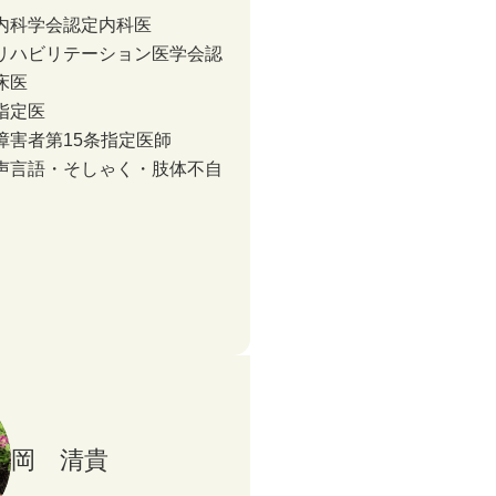
内科学会認定内科医
リハビリテーション医学会認
床医
指定医
障害者第15条指定医師
声言語・そしゃく・肢体不自
岡 清貴