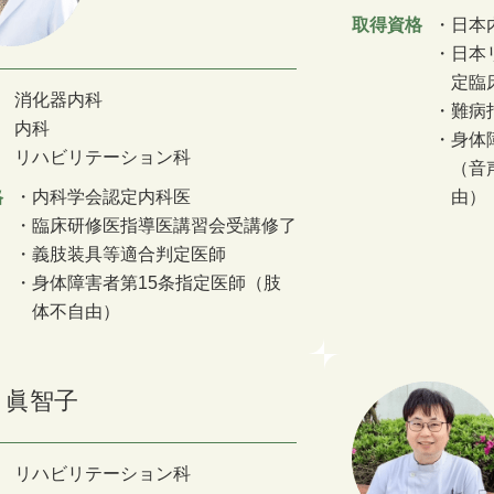
取得資格
日本
日本
定臨
消化器内科
難病
内科
身体
リハビリテーション科
（音
格
内科学会認定内科医
由）
臨床研修医指導医講習会受講修了
義肢装具等適合判定医師
身体障害者第15条指定医師（肢
体不自由）
 眞智子
リハビリテーション科