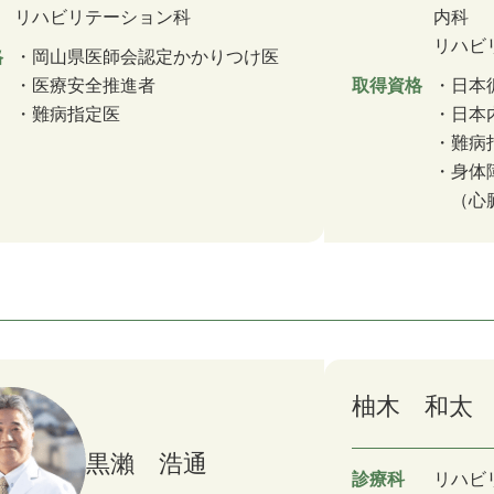
リハビリテーション科
内科
リハビ
格
岡山県医師会認定かかりつけ医
医療安全推進者
取得資格
日本
難病指定医
日本
難病
身体
（心
柚木 和太
黒瀨 浩通
診療科
リハビ