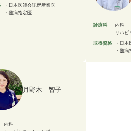
格
日本医師会認定産業医
難病指定医
診療科
内科
リハビ
取得資格
日本
難病
月野木 智子
内科